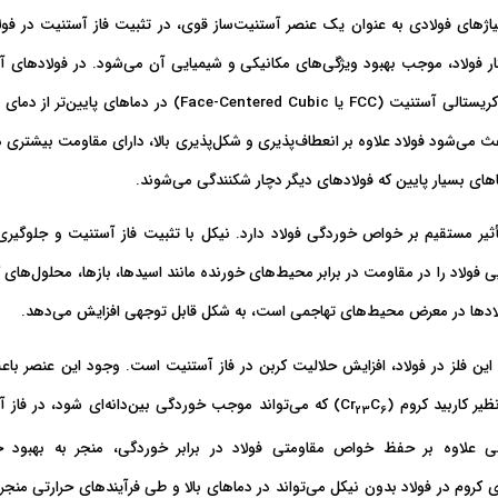
یاژهای فولادی
به عنوان یک عنصر آستنیت‌ساز قوی، در
تثبیت فاز آستنیت
در فول
ار فولاد، موجب بهبود ویژگی‌های مکانیکی و شیمیایی آن می‌شود. در فولادهای آ
 در دماهای پایین‌تر از دمای تبدیل، پایدار باقی بماند.
ث می‌شود فولاد علاوه بر انعطاف‌پذیری و شکل‌پذیری بالا، دارای
مقاومت بیشتری در 
اهای بسیار پایین
که فولادهای دیگر دچار شکنندگی می‌شوند.
أثیر مستقیم بر خواص خوردگی فولاد
دارد. نیکل با تثبیت فاز آستنیت و
جلوگیری 
یی فولاد را در
مقاومت در برابر محیط‌های خورنده
مانند اسیدها، بازها، محلول‌های ک
لادها در معرض محیط‌های تهاجمی است، به شکل قابل توجهی افزایش می‌دهد.
این فلز در فولاد،
افزایش حلالیت کربن در فاز آستنیت
است. وجود این عنصر با
ر کاربید کروم (Cr
C
) که می‌تواند موجب خوردگی بین‌دانه‌ای شود، در فاز
23
6
ژگی علاوه بر حفظ خواص مقاومتی فولاد در برابر خوردگی، منجر به بهبود 
 کروم در فولاد بدون نیکل می‌تواند در دماهای بالا و طی فرآیندهای حرارتی منج