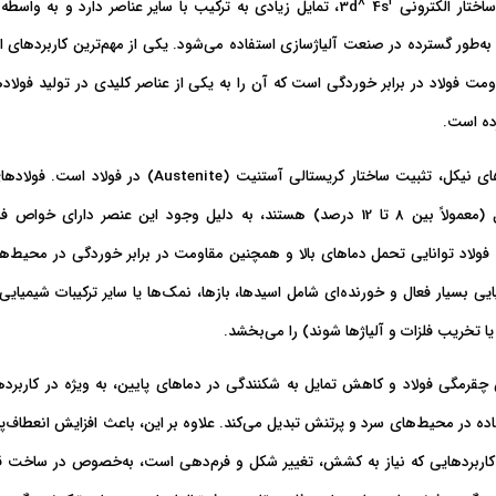
8
2
اختار الکترونی 3d
4s
، تمایل زیادی به ترکیب با سایر عناصر دارد و به واسطه
 به‌طور گسترده در صنعت آلیاژسازی استفاده می‌شود. یکی از مهم‌ترین کاربردهای ا
مت فولاد در برابر خوردگی است که آن را به یکی از عناصر کلیدی در تولید فولاده
ده است.
های نیکل،
تثبیت ساختار کریستالی آستنیت (Austenite) در فولاد
است. فولادهای
شامل درصد بالایی نیکل (معمولاً بین 8 تا 12 درصد) هستند، به دلیل وجود این عنصر د
ه فولاد توانایی تحمل دماهای بالا و همچنین
مقاومت در برابر خوردگی در محیط‌ه
یی بسیار فعال و خورنده‌ای شامل اسیدها، بازها، نمک‌ها یا سایر ترکیبات شیمیایی
ا تخریب فلزات و آلیاژها شوند) را می‌بخشد.
 چقرمگی فولاد و کاهش تمایل به شکنندگی در دماهای پایین
، به ویژه در کاربرده
تفاده در محیط‌های سرد و پرتنش تبدیل می‌کند. علاوه بر این، باعث
افزایش انعطاف‌پ
 کاربردهایی که نیاز به کشش، تغییر شکل و فرم‌دهی است، به‌خصوص در ساخت 