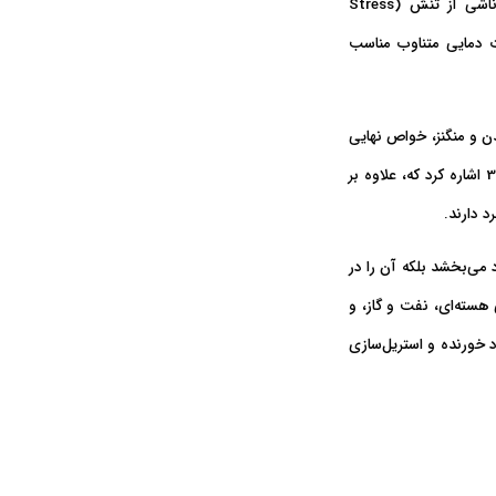
مقاومت فوق‌العاده‌ای در برابر ترک‌خوردگی ناشی از تنش (Stress
ات دمایی متناوب مناسب
دن و منگنز، خواص نهایی
فولاد را بهبود می‌بخشد. از جمله مهم‌ترین انواع فولادهای نیکل‌دار می‌توان به فولادهای زنگ‌نزن سری 300 اشاره کرد که، علاوه بر
د دارند.
د می‌بخشد بلکه آن را در
 هسته‌ای، نفت و گاز، و
 خورنده و استریل‌سازی