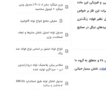
ی و فیزیکی این ماده
وزن میلگرد سایز 8 تا 40 | جدول وزنی
میلگرد + فرمول محاسبه
یرات این فلز بر خواص
 نظیر فولاد زنگ‌نزن
معرفی جامع انواع لوله گالوانیزه
بردهای نیکل در صنایع
جدول لوله استیل شامل سایزها و ابعاد،
ضخامت، وزن
انواع لوله استیل بر اساس نوع فولاد ضد
زنگ
) یک عنصر شیمیایی با عدد اتمی 28 و متعلق به گروه 10
مقادیر برش پلاستیک لوله درزدار/بدون
ولاد
، نقش بسیار حیاتی
درز – سرد/گرم تولید شده
جدول اشتال لوله طبق استاندارد DIN En
10210-1, 10219-2