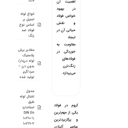
اهمیت آن
در بهبود
انواع لوله
خواص فولاد
استیل بر
و نقش
اساس نوع
حیاتی آن در
فولاد ضد
زنگ
ایجاد
مقاومت به
مقادیر برش
خوردگی در
پلاستیک
فولادهای
لوله درزدار/
زنگ‌نزن
بدون درز –
سرد/گرم
می‌پردازد.
تولید شده
جدول
اشتال لوله
طبق
کروم در فولاد
استاندارد
یکی از مهم‌ترین
DIN En
10210-1,
و پرکاربردترین
10219-2
عناصر آلیاژی