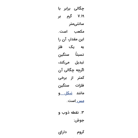
چگالی برابر با
7.19 گرم بر
سانتی‌متر
مکعب است.
این مقدار، آن را
به یک فلز
نسبتاً سنگین
تبدیل می‌کند،
اگرچه چگالی آن
کمتر از برخی
فلزات سنگین
مانند
نیکل
و
مس
است.
3.
نقطه ذوب و
جوش:
کروم دارای