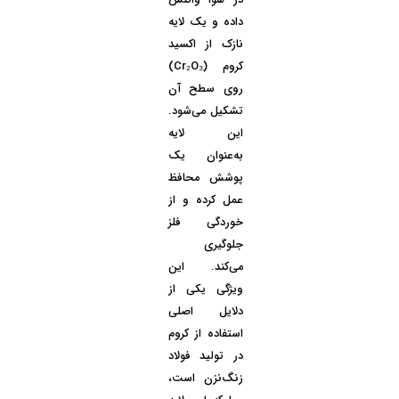
داده و یک لایه
نازک از
اکسید
کروم
(Cr₂O₃)
روی سطح آن
تشکیل می‌شود.
این لایه
به‌عنوان یک
پوشش محافظ
عمل کرده و از
خوردگی فلز
جلوگیری
می‌کند. این
ویژگی یکی از
دلایل اصلی
استفاده از کروم
در تولید فولاد
زنگ‌نزن است،