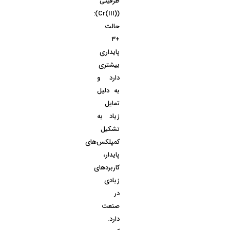
ظرفیتی
(Cr(III)):
حالت
+۳
پایداری
بیشتری
دارد و
به دلیل
تمایل
زیاد به
تشکیل
کمپلکس‌های
پایدار،
کاربردهای
زیادی
در
صنعت
دارد.