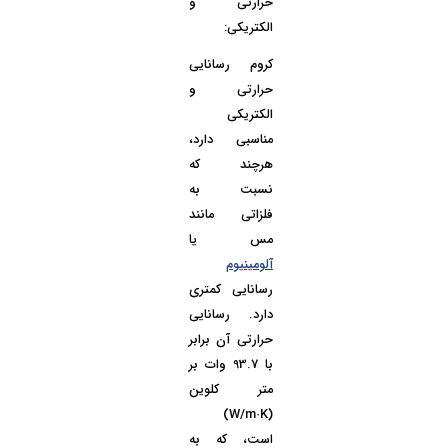
حرارتی و
الکتریکی:
کروم رسانایی
حرارتی و
الکتریکی
مناسبی دارد،
هرچند که
نسبت به
فلزاتی مانند
مس یا
آلومینیوم
رسانایی کمتری
دارد.
رسانایی
حرارتی
آن برابر
با 93.7 وات بر
متر کلوین
(W/m·K)
است، که به