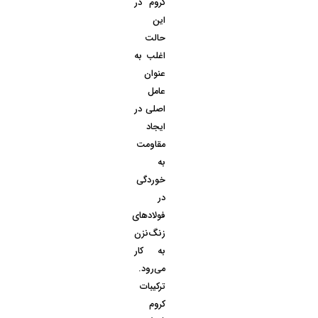
کروم در
این
حالت
اغلب به
عنوان
عامل
اصلی در
ایجاد
مقاومت
به
خوردگی
در
فولادهای
زنگ‌نزن
به کار
می‌رود.
ترکیبات
کروم