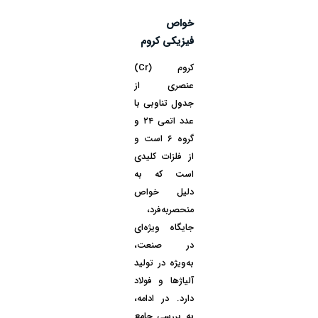
خواص
فیزیکی کروم
کروم (Cr)
عنصری از
جدول تناوبی با
عدد اتمی ۲۴ و
گروه ۶ است و
از فلزات کلیدی
است که به
دلیل خواص
منحصربه‌فرد،
جایگاه ویژه‌ای
در صنعت،
به‌ویژه در تولید
آلیاژها و فولاد
دارد. در ادامه،
به بررسی جامع