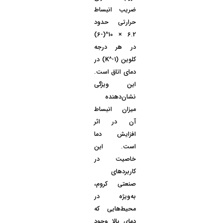
ضریب انبساط
حرارتی حدود
6.2 × 10^(-6)
در هر درجه
کلوین (K^-1) در
دمای اتاق است.
این ویژگی
نشان‌دهنده
میزان انبساط
آن در اثر
افزایش دما
است. این
خاصیت در
کاربردهای
صنعتی کروم،
به‌ویژه در
محیط‌هایی که
دمای بالا وجود