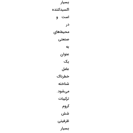
بسیار
اکسیدکننده
است و
در
محیط‌های
صنعتی
به
عنوان
یک
عامل
خطرناک
شناخته
می‌شود.
ترکیبات
کروم
شش
ظرفیتی
بسیار