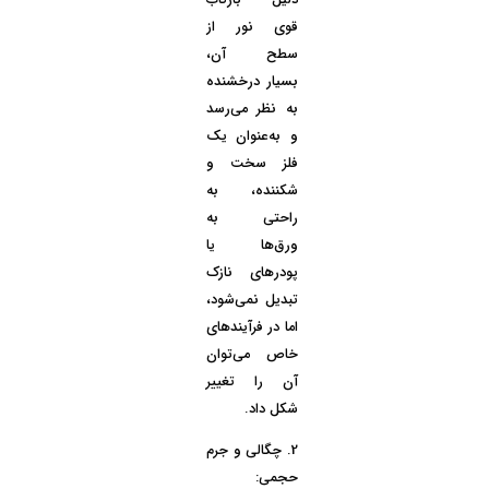
دلیل بازتاب
قوی نور از
سطح آن،
بسیار درخشنده
به نظر می‌رسد
و به‌عنوان یک
فلز سخت و
شکننده، به
راحتی به
ورق‌ها یا
پودرهای نازک
تبدیل نمی‌شود،
اما در فرآیندهای
خاص می‌توان
آن را تغییر
شکل داد.
2.
چگالی و جرم
حجمی: