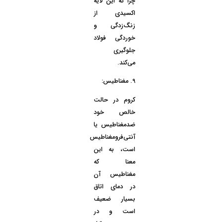
چرا که این لایه
اکسیدی از
زنگ‌زدگی و
خوردگی فولاد
جلوگیری
می‌کند.
9.
مغناطیس:
کروم در حالت
خالص خود
ضدمغناطیس
یا
آنتی‌فرومغناطیس
است، به این
معنا که
مغناطیس آن
در دمای اتاق
بسیار ضعیف
است و در