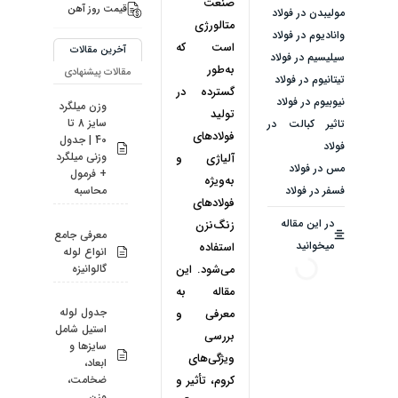
صنعت
قیمت روز آهن
مولیبدن در فولاد
متالورژی
وانادیوم در فولاد
است که
آخرین مقالات
سیلیسیم در فولاد
به‌طور
مقالات پیشنهادی
تیتانیوم در فولاد
گسترده در
نیوبیوم در فولاد
وزن میلگرد
تولید
سایز 8 تا
تاثیر کبالت در
فولادهای
40 | جدول
فولاد
وزنی میلگرد
آلیاژی و
مس در فولاد
+ فرمول
به‌ویژه
فسفر در فولاد
محاسبه
فولادهای
در این مقاله
زنگ‌نزن
معرفی جامع
میخوانید
استفاده
انواع لوله
گالوانیزه
می‌شود. این
مقاله به
جدول لوله
معرفی و
استیل شامل
بررسی
سایزها و
ویژگی‌های
ابعاد،
ضخامت،
کروم، تأثیر و
وزن