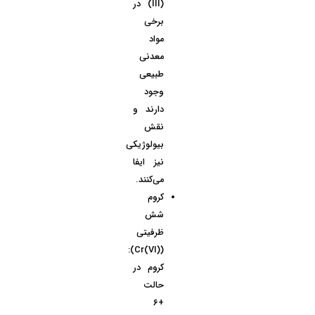
(III) در
برخی
مواد
معدنی
طبیعی
وجود
دارند و
نقش
بیولوژیکی
نیز ایفا
می‌کنند.
کروم
شش
ظرفیتی
(Cr(VI)):
کروم در
حالت
+۶