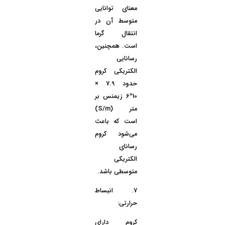
معنای توانایی
متوسط آن در
انتقال گرما
است. همچنین،
رسانایی
الکتریکی
کروم
حدود 7.9 ×
10^6 زیمنس بر
متر (S/m)
است که باعث
می‌شود کروم
رسانای
الکتریکی
متوسطی باشد.
7.
انبساط
حرارتی:
کروم دارای