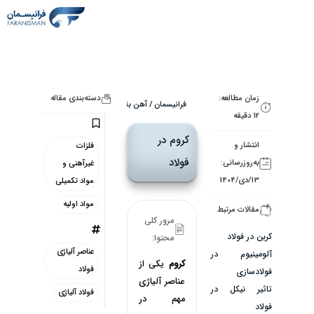
زمان مطالعه:
دسته‌بندی مقاله
فرانیسمان
/
آهن بلاگ
/
مواد اولیه
/
فلزات غیرآهنی و مواد 
12 دقیقه
کروم در
انتشار و
فلزات
فولاد
به‌روزرسانی:
غیرآهنی و
13/دی/1404
مواد تکمیلی
مواد اولیه
مقالات مرتبط
مرور کلی
کربن در فولاد
محتوا:
عناصر آلیاژی
آلومینیوم در
کروم
یکی از
فولاد
فولادسازی
عناصر آلیاژی
تاثیر نیکل در
فولاد آلیاژی
مهم در
فولاد