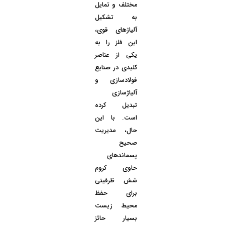
مختلف و تمایل
به تشکیل
آلیاژهای قوی،
این فلز را به
یکی از عناصر
کلیدی در صنایع
فولادسازی و
آلیاژسازی
تبدیل کرده
است. با این
حال، مدیریت
صحیح
پسماندهای
حاوی کروم
شش ظرفیتی
برای حفظ
محیط زیست
بسیار حائز