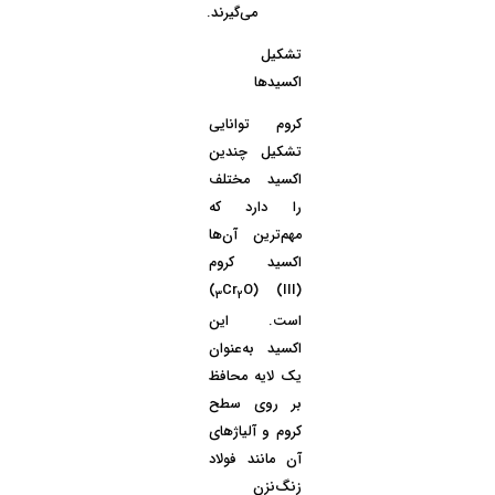
می‌گیرند.
تشکیل
اکسیدها
کروم توانایی
تشکیل چندین
اکسید مختلف
را دارد که
مهم‌ترین آن‌ها
اکسید کروم
Cr
O​)
(III) (
3
2
است. این
اکسید به‌عنوان
یک لایه محافظ
بر روی سطح
کروم و آلیاژهای
آن مانند فولاد
زنگ‌نزن