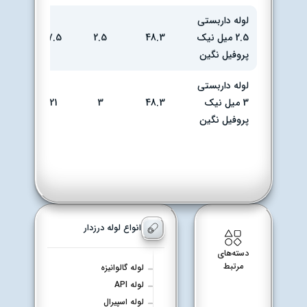
لوله داربستی
2.5 میل نیک
48.3
2.5
17.5
کارخان
پروفیل نگین
لوله داربستی
3 میل نیک
48.3
3
21
کارخان
پروفیل نگین
انواع لوله درزدار
دسته‌های
مرتبط
لوله گالوانیزه
لوله API
لوله اسپیرال