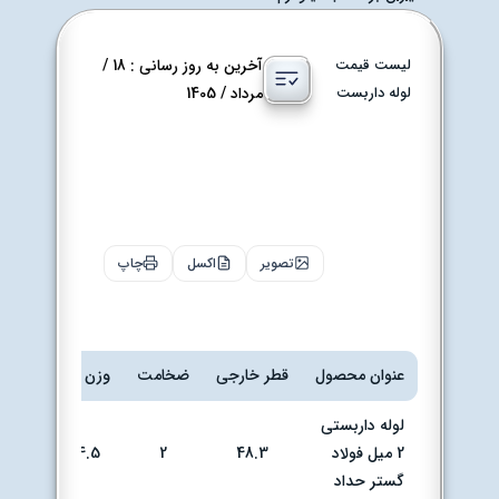
لیست قیمت
آخرین به روز رسانی : 18 /
لوله داربست
مرداد / 1405
جدول
قیمت لوله
داربست
تصویر
اکسل
چاپ
فولاد گستر
حداد
عنوان محصول
قطر خارجی
ضخامت
وزن kg
تحویل
لوله داربستی
2 میل فولاد
48.3
2
14.5
کارخان
گستر حداد