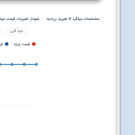
مشخصات میلگرد 16 هیربد زرندیه
نمودار تغییرات قیمت میلگرد 16 هیربد ز
دید کلی
قیمت ویژه
قی