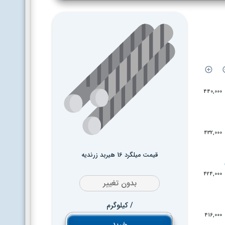
440,000
432,000
قیمت میلگرد 16 هیربد زرندیه
424,000
بدون تغییر
/ کیلوگرم
416,000
خرید