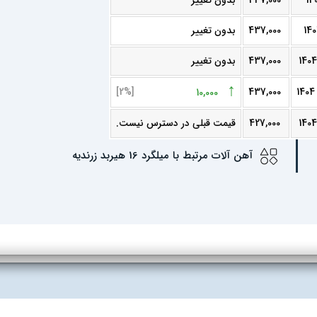
437,000
بدون تغییر
437,000
بدون تغییر
437,000
بدون تغییر
↑
[2%]
437,000
10,000
427,000
قیمت قبلی در دسترس نیست.
آهن آلات مرتبط با میلگرد 16 هیربد زرندیه