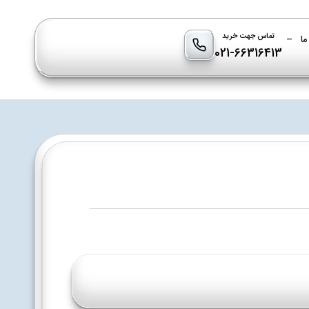
تماس جهت خرید
ما
–
021-66316413