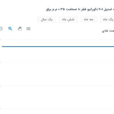
امت 0.35 م.م براق
یک ماه
سه ماه
شش ماه
یک سال
مت عادی
0
0
0
0