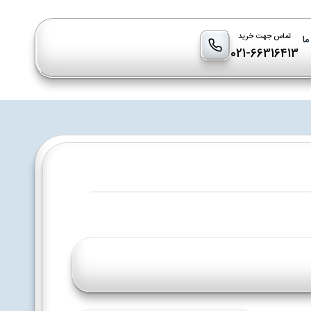
تماس جهت خرید
ما
021-66316413