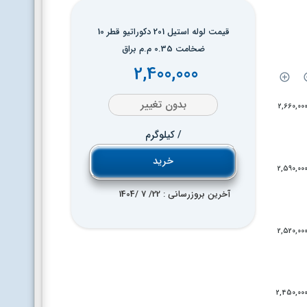
قیمت لوله استیل 201 دکوراتیو قطر 10
ضخامت 0.35 م.م براق
2,400,000
بدون تغییر
2,660,00
/ کیلوگرم
خرید
2,590,00
آخرین بروزرسانی : 22
/ 7 /
1404
2,520,00
2,450,00