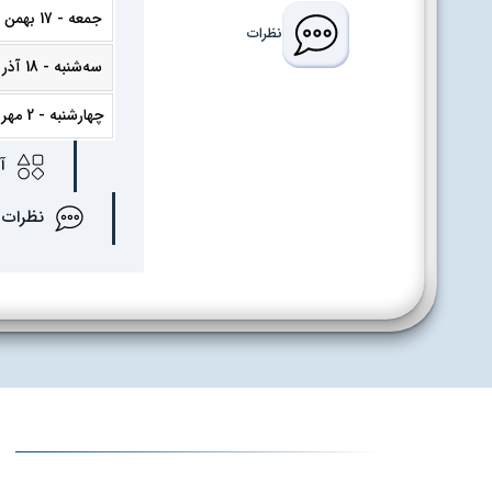
جمعه - 17 بهمن 1404
نظرات
سه‌شنبه - 18 آذر 1404
چهارشنبه - 2 مهر 1404
آه
نظرات