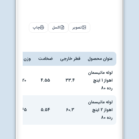
جدول
قیمت لوله
مانیسمان
تصویر
اکسل
چاپ
رده 80
اهواز
عنوان محصول
قطر خارجی
ضخامت
وزن kg
تحویل
لوله مانیسمان
انبار
اهواز 1 اینچ
33.4
4.55
20
تهران
رده 80
لوله مانیسمان
انبار
اهواز 2 اینچ
60.3
5.54
45
تهران
رده 80