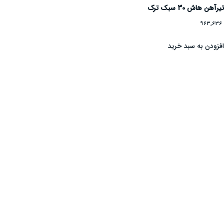
یرآهن هاش 30 سبک ترک
963,63
فزودن به سبد خرید