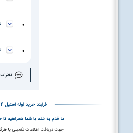
لول
لول
نظرات
فرایند خرید لوله استیل 304 دکوراتیو قطر 25 ضخامت 1.5 م.م براق (Copy)
ما قدم به قدم با شما همراهیم تا 
جهت دریافت اطلاعات تکمیلی یا هرگونه راهنمایی، شماره 2166316413