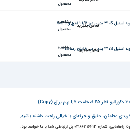
10,454,545
محصول
مشاهده
ه استیل 310S بدون درز 1/2 1 اینچ رده 80S
تماس بگیرید
محصول
مشاهده
ه استیل 310S بدون درز 8 اینچ رده 40S
15,454,545
محصول
خریدی مطمئن، دقیق و حرفه‌ای با خیالی راحت داشته باشید.
0 پل ارتباطی شما با ما خواهد بود.