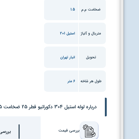
ضخامت م.م
1.5
متریال و آلیاژ
استیل 201
تحویل
انبار تهران
طول هر شاخه
6 متر
درباره لوله استیل 304 دکوراتیو قطر 25 ضخامت 1.5 م.م براق (Copy)
بررسی قیمت
بررسی قیمت لوله 