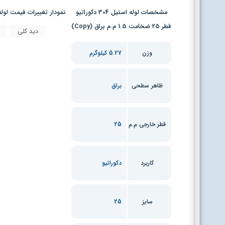
مشخصات لوله استیل 304 دکوراتیو
نمودار تغییرات قیمت لوله استیل 304 دکوراتیو قطر 25 ضخامت 
قطر 25 ضخامت 1.5 م.م براق (Copy)
دید کلی
وزن
5.27 کیلوگرم
ظاهر سطحی
براق
قطر خارجی م.م
25
کاربرد
دکوراتیو
سایز
25