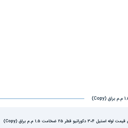
استیل 304 دکوراتیو قطر 25 ضخامت 1.5 م.م براق (Copy)