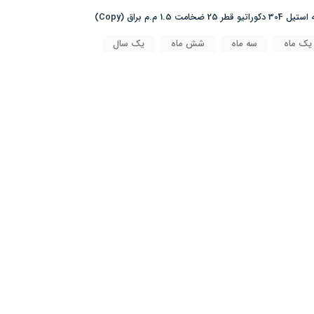
1.5 م.م براق (Copy)
یک ماه
سه ماه
شش ماه
یک سال