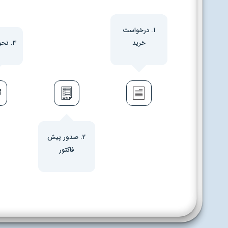
1. درخواست
خرید
3. نحوه پرداخت
2. صدور پیش
فاکتور