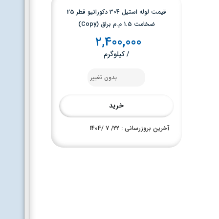
قیمت لوله استیل 304 دکوراتیو قطر 25
ضخامت 1.5 م.م براق (Copy)
2,400,000
/ کیلوگرم
بدون تغییر
خرید
آخرین بروزرسانی : 22
/ 7 /
1404