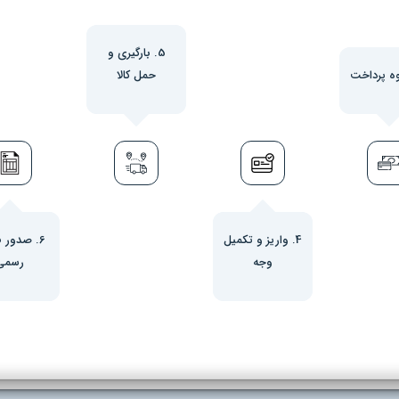
5. بارگیری و
حمل کالا
4. واریز و تکمیل
6. صدور ف
وجه
رسمی