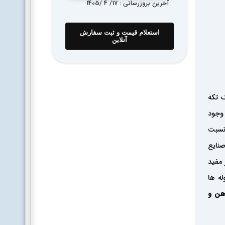
آخرین بروزرسانی : 17
/ 4 /
1405
استعلام قیمت و ثبت سفارش
آنلاین
وجود
 نسبت
صنایع
 مفید
ه‌ ها
هن و