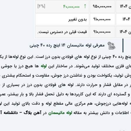
↑
[4%]
950,000,000
40,000,000
910,000,000
بدون تغییر
910,000,000
قیمت قبلی در دسترس نیست.
معرفی لوله مانیسمان 14 اینچ رده 40 چینی
های فلزی مختلف تولید می‌شوند. در ساختار این
لوله
ها هیچ درز یا جوشی 
ه روش تولید، یکنواخت بودن و نداشتن درز جوش، مقاومت و استحکام ببشتری
ر در مقابل فشار و حرارت دارند. لوله های فولادی بدون درز در بسیاری از 
و گسترده ای دارند که این کاربردها به دلیل تحمل فشار بالا و بار بیشتر، عمر
 لوله‌هایی درزجوش، هم مرکزی عالی مقطع لوله و دقت بالای تولید این لول
اطلاعات و دانش بیشتر به مقاله
لوله مانیسمان
در
آهن بلاگ – دانشنامه آ