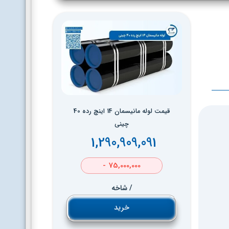
قیمت لوله مانیسمان 14 اینچ رده 40
چینی
1,290,909,091
75,000,000 -
/ شاخه
خرید