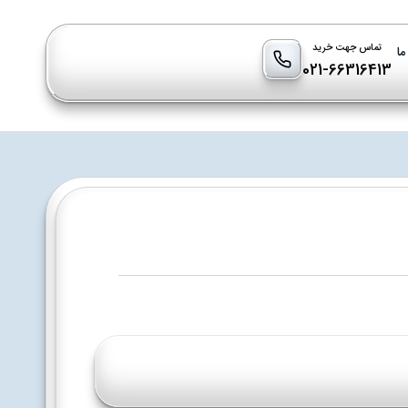
تماس جهت خرید
ما
021-66316413