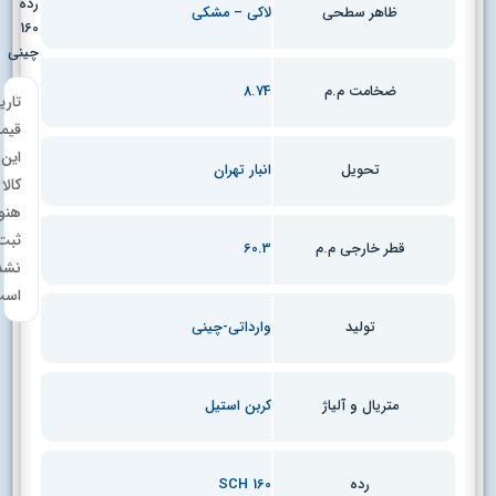
رده
لاکی – مشکی
ظاهر سطحی
160
چینی
8.74
ضخامت م.م
تاریخچه
قیمت
این
انبار تهران
تحویل
کالا
هنوز
ثبت
60.3
قطر خارجی م.م
نشده
است.
وارداتی-چینی
تولید
کربن استیل
متریال و آلیاژ
SCH 160
رده