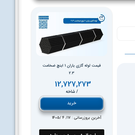
قیمت لوله گازی یاران 1 اینچ ضخامت
2.3
12,727,273
/ شاخه
خرید
آخرین بروزرسانی : 17
/ 4 /
1405