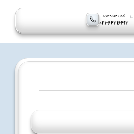
تماس جهت خرید
ما
021-66316413