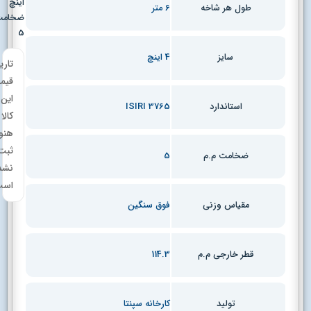
اینچ
6 متر
طول هر شاخه
ضخامت
5
4 اینچ
سایز
تاریخچه
قیمت
این
ISIRI 3765
استاندارد
کالا
هنوز
ثبت
5
ضخامت م.م
نشده
است.
فوق سنگین
مقیاس وزنی
114.3
قطر خارجی م.م
کارخانه سپنتا
تولید