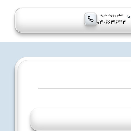
تماس جهت خرید
ما
021-66316413