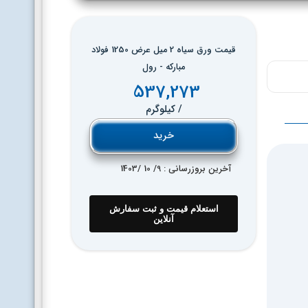
قیمت ورق سیاه 2 میل عرض 1250 فولاد
مبارکه - رول
537,273
/ کیلوگرم
خرید
آخرین بروزرسانی : 9
/ 10 /
1403
استعلام قیمت و ثبت سفارش
آنلاین