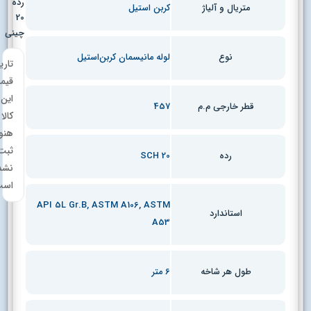
رده
کربن استیل
متریال و آلیاژ
20
چینی
لوله مانیسمان کربن‌استیل
نوع
تاریخچه
قیمت
این
457
قطر خارجی م.م
کالا
هنوز
ثبت
SCH 20
رده
نشده
است.
API 5L Gr.B, ASTM A106, ASTM
استاندارد
A53
6 متر
طول هر شاخه