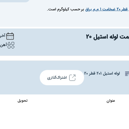
ت 1 م.م براق
بر حسب کیلوگرم است.
مت لوله استیل 20
آخرین 
آهن آل
لوله استیل 201 قطر 20
اشتراک‌گذاری
عنوان
تحویل