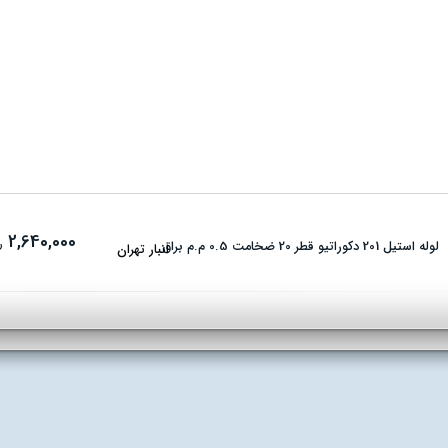
2,640,000
ر
لوله استیل 201 دکوراتیو قطر 20 ضخامت 0.5 م.م براق
انبار تهران