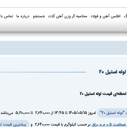
گ
اطلس آهن و فولاد
محاسبه گر وزن آهن آلات
جستجو
درباره ما
تماس با 
لوله استیل 20
حظه‌ای قیمت لوله استیل 20
لوله استیل 20"
امروز
1405/05/15
تا
13:45
از
2,640,000
تا
5,190,000
می‌باشد.
بر حسب کیلوگرم با قیمت
2,640,000
و
بیشترین قیمت لوله