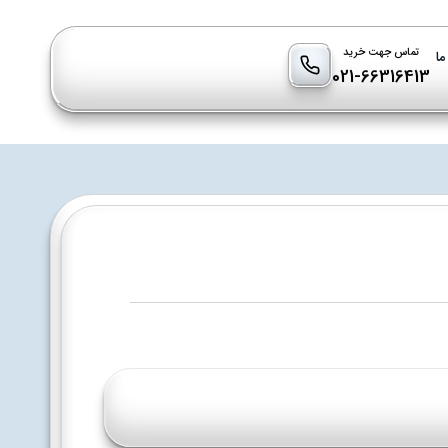
تماس جهت خرید
ما
021-66316413