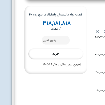
قیمت لوله مانیسمان پاسارگاد 8 اینچ رده 40
318,181,818
/ شاخه
280,000,
بدون تغییر
خرید
240,000,
آخرین بروزرسانی : 17
/ 4 /
1405
200,000,
160,000,