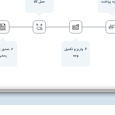
حمل کالا
4. واریز و تکمیل
6. صدور ف
وجه
رسمی