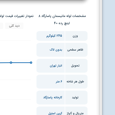
مشخصات لوله مانیسمان پاسارگاد 8
نمودار تغییرات قیمت لوله مانیسما
اینچ رده 40
دید کلی
وزن
245 کیلوگرم
ظاهر سطحی
بدون لاک
تحویل
انبار تهران
طول هر شاخه
6 متر
تولید
کارخانه پاسارگاد
متریال و آلیاژ
کربن استیل