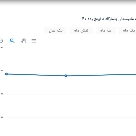
ن پاسارگاد 8 اینچ رده 40
یک ماه
سه ماه
شش ماه
یک سال
000
000
000
000