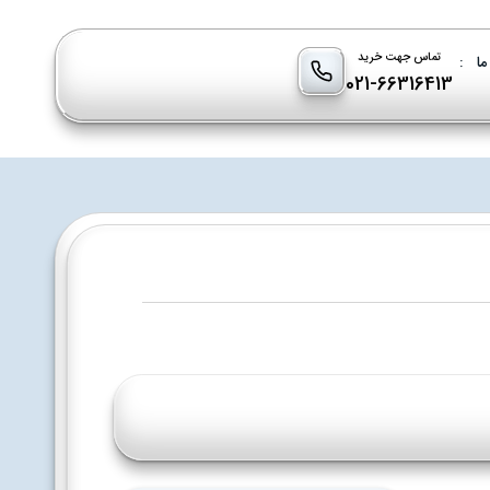
تماس جهت خرید
ما
:
021-66316413