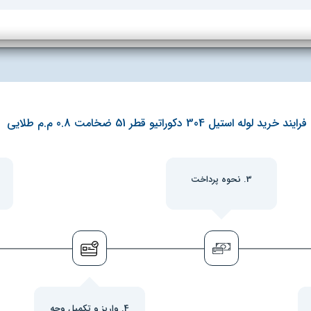
فرایند خرید لوله استیل 304 دکوراتیو قطر 51 ضخامت 0.8 م.م طلایی
3. نحوه پرداخت
4. واریز و تکمیل وجه