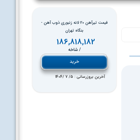
قیمت تیرآهن 20 لانه زنبوری ذوب آهن -
بنگاه تهران
186,818,182
/ شاخه
خرید
آخرین بروزرسانی : 5
/ 7 /
1404