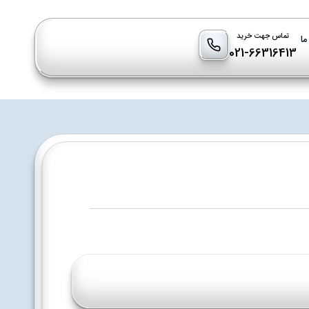
تماس جهت خرید
ما
021-66316413